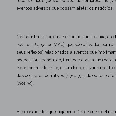
fusões e aquisições de sociedades empresárias (M
eventos adversos que possam afetar os negócios.
Nessa linha, importou-se da prática anglo-saxã, as c
adverse change
ou MAC), que são utilizadas para at
seus reflexos) relacionados a eventos que imprima
negocial ou econômico, transcorridos em um determ
é compreendido entre, de um lado, o levantamento 
dos contratos definitivos (
signing
) e, de outro, o ef
(
closing
).
A racionalidade aqui subjacente é a de que a defini