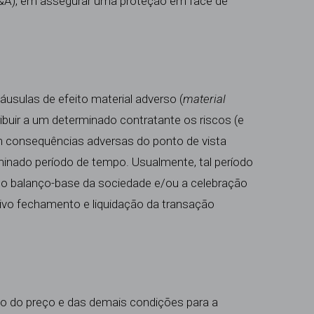
&A), em assegurar uma proteção em face de
láusulas de efeito material adverso (
material
ribuir a um determinado contratante os riscos (e
m consequências adversas do ponto de vista
inado período de tempo. Usualmente, tal período
do balanço-base da sociedade e/ou a celebração
etivo fechamento e liquidação da transação
ção do preço e das demais condições para a