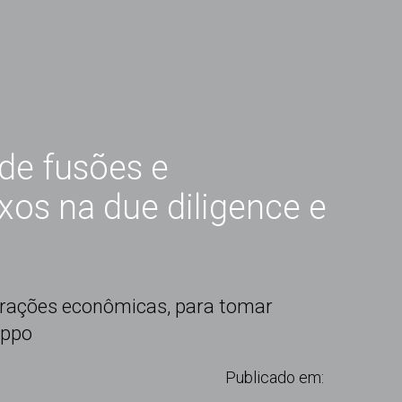
de fusões e
xos na due diligence e
perações econômicas, para tomar
oppo
Publicado em: