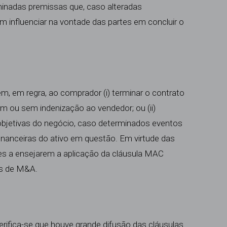
minadas premissas que, caso alteradas
em influenciar na vontade das partes em concluir o
m, em regra, ao comprador (i) terminar o contrato
 ou sem indenização ao vendedor; ou (ii)
bjetivas do negócio, caso determinados eventos
nanceiras do ativo em questão. Em virtude das
es a ensejarem a aplicação da cláusula MAC
es de M&A.
verifica-se que houve grande difusão das cláusulas