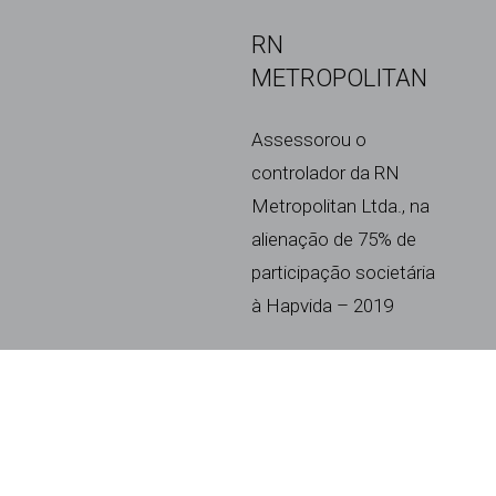
RN
METROPOLITAN
Assessorou o
controlador da RN
Metropolitan Ltda., na
alienação de 75% de
participação societária
à Hapvida – 2019